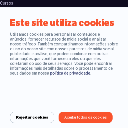
Cursos
Kids
Método Phenom
Este site utiliza cookies
Unidades
Blog do aluno
Contato
Utilizamos cookies para personalizar conteúdos e
anúncios, fornecer recursos de mídia social e analisar
nosso tráfego. Também compartilhamos informações sobre
o uso do nosso site com nossos parceiros de mídia social,
Links úteis
publicidade e análise, que podem combinar com outras
informações que você forneceu a eles ou que eles
Teste seu nível de inglês
coletaram do uso de seus serviços. Você pode encontrar
Seja um franqueado
informações mais detalhadas sobre o processamento de
seus dados em nossa
política de privacidade
.
Termos de uso
Política de privacidade
Já nos segue nas redes sociais?
Rejeitar cookies
Aceitar todos os cookies