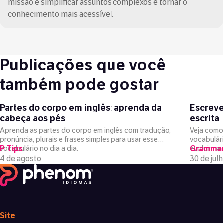
missão é simplificar assuntos complexos e tornar o
conhecimento mais acessível.
Publicações que você
também pode gostar
Partes do corpo em inglês: aprenda da
Escreve
cabeça aos pés
escrita
Aprenda as partes do corpo em inglês com tradução,
Veja como 
pronúncia, plurais e frases simples para usar esse
vocabulári
vocabulário no dia a dia.
P Tips
evoluir na 
Gramma
4 de agosto
30 de jul
Site