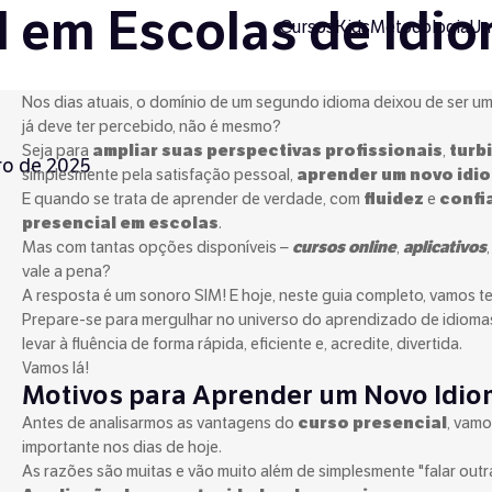
 em Escolas de Idio
Cursos
Kids
Metodologia
Un
Nos dias atuais, o domínio de um segundo idioma deixou de ser um 
já deve ter percebido, não é mesmo?
Seja para
ampliar suas perspectivas profissionais
,
turb
iro de 2025
simplesmente pela satisfação pessoal,
aprender um novo idi
E quando se trata de aprender de verdade, com
fluidez
e
confi
presencial em escolas
.
Mas com tantas opções disponíveis –
cursos online
,
aplicativos
vale a pena?
A resposta é um sonoro SIM! E hoje, neste guia completo, vamos t
Prepare-se para mergulhar no universo do aprendizado de idioma
levar à fluência de forma rápida, eficiente e, acredite, divertida.
Vamos lá!
Motivos para Aprender um Novo Idi
Antes de analisarmos as vantagens do
curso presencial
, vamo
importante nos dias de hoje.
As razões são muitas e vão muito além de simplesmente "falar outra 