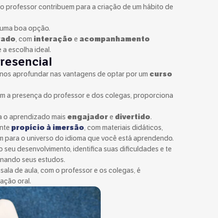
o professor contribuem para a criação de um hábito de
r uma boa opção.
rado
, com
interação
e
acompanhamento
 a escolha ideal.
resencial
nos aprofundar nas vantagens de optar por um
curso
com a presença do professor e dos colegas, proporciona
na o aprendizado mais
engajador
e
divertido
.
ente
propício à imersão
, com materiais didáticos,
am para o universo do idioma que você está aprendendo.
seu desenvolvimento, identifica suas dificuldades e te
ionando seus estudos.
ala de aula, com o professor e os colegas, é
ação oral.