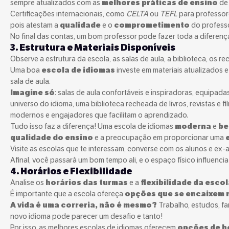
sempre atualizados com as
melhores práticas de ensino
de 
Certificações internacionais, como
CELTA
ou
TEFL
para professore
pois atestam a
qualidade
e o
comprometimento
do professo
No final das contas, um bom professor pode fazer toda a diferenç
3. Estrutura e Materiais Disponíveis
Observe a estrutura da escola, as salas de aula, a biblioteca, os re
Uma boa
escola de idiomas
investe em materiais atualizados
sala de aula.
Imagine só
: salas de aula confortáveis e inspiradoras, equipad
universo do idioma, uma biblioteca recheada de livros, revistas e f
modernos e engajadores que facilitam o aprendizado.
Tudo isso faz a diferença! Uma escola de idiomas
moderna
e
be
qualidade do ensino
e a preocupação em proporcionar uma
Visite as escolas que te interessam, converse com os alunos e ex-a
Afinal, você passará um bom tempo ali, e o espaço físico influenc
4. Horários e Flexibilidade
Analise os
horários das turmas
e a
flexibilidade da esco
É importante que a escola ofereça
opções que se encaixem n
A vida é uma correria, não é mesmo?
Trabalho, estudos, fam
novo idioma pode parecer um desafio e tanto!
Por isso, as melhores escolas de idiomas oferecem
opções de ho