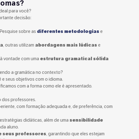
diomas?
ideal para você?
ortante decisão:
 Pesquise sobre as
diferentes metodologias
e
ca
, outras utilizam
abordagens mais lúdicas
e
s à vontade com uma
estrutura gramatical sólida
dendo a gramática no contexto?
ê e seus objetivos com o idioma.
tificamos com a forma como ele é apresentado.
o dos professores.
eriente, com formação adequada e, de preferência, com
estratégias didáticas, além de uma
sensibilidade
da aluno.
 seus professores
, garantindo que eles estejam