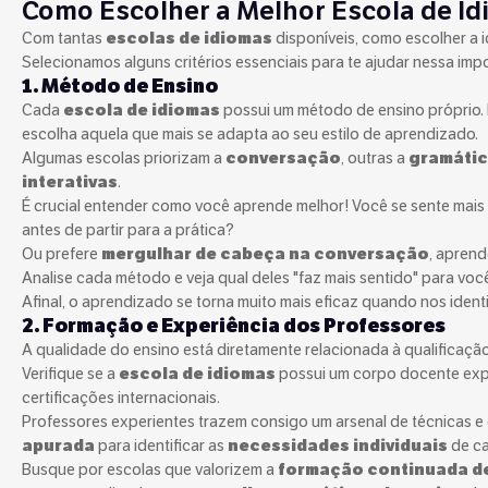
Como Escolher a Melhor Escola de I
Com tantas
escolas de idiomas
disponíveis, como escolher a 
Selecionamos alguns critérios essenciais para te ajudar nessa imp
1. Método de Ensino
Cada
escola de idiomas
possui um método de ensino próprio.
escolha aquela que mais se adapta ao seu estilo de aprendizado.
Algumas escolas priorizam a
conversação
, outras a
gramáti
interativas
.
É crucial entender como você aprende melhor! Você se sente mai
antes de partir para a prática?
Ou prefere
mergulhar de cabeça na conversação
, apren
Analise cada método e veja qual deles "faz mais sentido" para voc
Afinal, o aprendizado se torna muito mais eficaz quando nos iden
2. Formação e Experiência dos Professores
A qualidade do ensino está diretamente relacionada à qualificaçã
Verifique se a
escola de idiomas
possui um corpo docente exp
certificações internacionais.
Professores experientes trazem consigo um arsenal de técnicas e 
apurada
para identificar as
necessidades individuais
de ca
Busque por escolas que valorizem a
formação continuada de