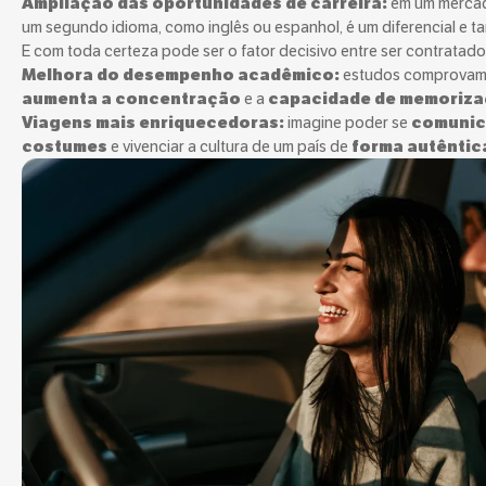
Ampliação das oportunidades de carreira:
em um mercado
um segundo idioma, como inglês ou espanhol, é um diferencial e ta
E com toda certeza pode ser o fator decisivo entre ser contratad
Melhora do desempenho acadêmico:
estudos comprovam 
aumenta a concentração
e a
capacidade de memoriz
Viagens mais enriquecedoras:
imagine poder se
comunic
costumes
e vivenciar a cultura de um país de
forma autêntic