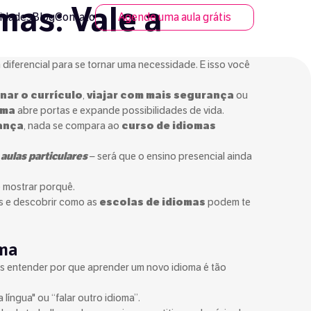
mas: Vale a
idades
Blog
Contato
Agende uma aula grátis
diferencial para se tornar uma necessidade. E isso você
inar o currículo
,
viajar com mais segurança
ou
oma
abre portas e expande possibilidades de vida.
ança
, nada se compara ao
curso de idiomas
,
aulas particulares
– será que o ensino presencial ainda
e mostrar porquê.
s e descobrir como as
escolas de idiomas
podem te
oma
s entender por que aprender um novo idioma é tão
língua" ou “falar outro idioma”.