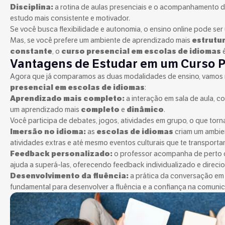
Disciplina:
a rotina de aulas presenciais e o acompanhamento d
estudo mais consistente e motivador.
Se você busca flexibilidade e autonomia, o ensino online pode se
Mas, se você prefere um ambiente de aprendizado mais
estrutu
constante
, o
curso presencial em escolas de idiomas
é
Vantagens de Estudar em um Curso P
Agora que já comparamos as duas modalidades de ensino, vamos 
presencial em escolas de idiomas
:
Aprendizado mais completo:
a interação em sala de aula, 
um aprendizado mais
completo
e
dinâmico
.
Você participa de debates, jogos, atividades em grupo, o que tor
Imersão no idioma:
as
escolas de idiomas
criam um ambi
atividades extras e até mesmo eventos culturais que te transport
Feedback personalizado:
o professor acompanha de perto o 
ajuda a superá-las, oferecendo feedback individualizado e direc
Desenvolvimento da fluência:
a prática da conversação em s
fundamental para desenvolver a fluência e a confiança na comunic