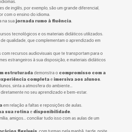
idiomas.
s de inglês, por exemplo, são um grande diferencial,
r com o ensino do idioma.
a na sua
jornada rumo à fluência
.
cursos tecnológicos e os materiais didáticos utilizados.
 e de qualidade, que complementam o aprendizado em
as com recursos audiovisuais que te transportam para o
ilmes estrangeiros à sua disposição, e materiais didáticos
m estruturada
demonstra o
compromisso com a
experiência completa
e
imersiva aos alunos
.
lunos, sinta a atmosfera do ambiente...
ia diretamente no seu aprendizado e bem-estar.
la
em relação a faltas e reposições de aulas.
a sua rotina
e
disponibilidade
.
ília, amigos... conciliar tudo isso com as aulas de um
rários flexíveis
, com turmas pela manhã, tarde, noite