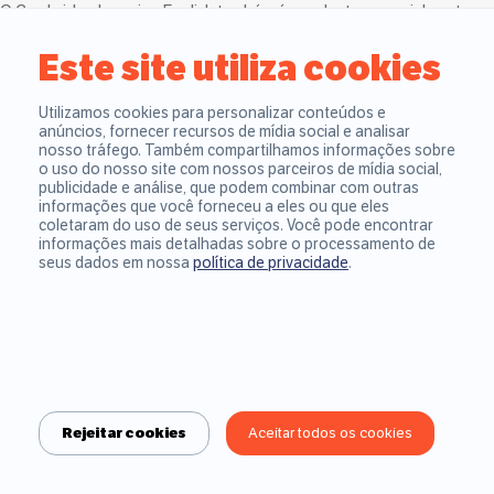
O Cambridge Learning English também é excelente, especialmente
para quem quer medir progresso com base no padrão internacional
Este site utiliza cookies
CEFR. Para vocabulário, o Anki (gratuito no computador e Android) é
imbatível.
Nenhum site substitui a prática de conversação, mas como
Utilizamos cookies para personalizar conteúdos e
anúncios, fornecer recursos de mídia social e analisar
complemento, esses recursos são de alta qualidade.
nosso tráfego. Também compartilhamos informações sobre
Como aprender inglês rápido e de graça?
o uso do nosso site com nossos parceiros de mídia social,
Aprender inglês rápido exige consistência e foco no que você vai
publicidade e análise, que podem combinar com outras
usar. Defina um objetivo claro (trabalho, viagem, prova, etc.), use
informações que você forneceu a eles ou que eles
coletaram do uso de seus serviços. Você pode encontrar
recursos gratuitos de qualidade (BBC Learning English, Duolingo,
informações mais detalhadas sobre o processamento de
YouTube, podcasts, etc.) e estude um pouco todo dia.
seus dados em nossa
política de privacidade
.
A velocidade real vem de prática ativa — falar, escrever e repetir —
não de consumo passivo. Desconfie de métodos que prometem
fluência em semanas: aprender rápido é possível, aprender sem
esforço não.
Posso aprender inglês só com aplicativos?
Aplicativos ajudam a construir vocabulário, criar hábito de estudo e
treinar compreensão, mas têm limitações. A maioria não desenvolve
Rejeitar cookies
Aceitar todos os cookies
conversação real nem oferece correção personalizada.
Você pode avançar bastante com apps, especialmente em reading e