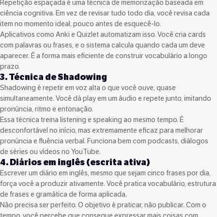
Repetição espaçada é uma técnica de memorização baseada em
ciência cognitiva. Em vez de revisar tudo todo dia, você revisa cada
item no momento ideal, pouco antes de esquecê-lo.
Aplicativos como Anki e Quizlet automatizam isso. Você cria cards
com palavras ou frases, e o sistema calcula quando cada um deve
aparecer. É a forma mais eficiente de construir vocabulário a longo
prazo.
3. Técnica de Shadowing
Shadowing é repetir em voz alta o que você ouve, quase
simultaneamente. Você dá play em um áudio e repete junto, imitando
pronúncia, ritmo e entonação.
Essa técnica treina listening e speaking ao mesmo tempo. É
desconfortável no início, mas extremamente eficaz para melhorar
pronúncia e fluência verbal. Funciona bem com podcasts, diálogos
de séries ou vídeos no YouTube.
4. Diários em inglês (escrita ativa)
Escrever um diário em inglês, mesmo que sejam cinco frases por dia,
força você a produzir ativamente. Você pratica vocabulário, estrutura
de frases e gramática de forma aplicada.
Não precisa ser perfeito. O objetivo é praticar, não publicar. Com o
tempo, você percebe que consegue expressar mais coisas com