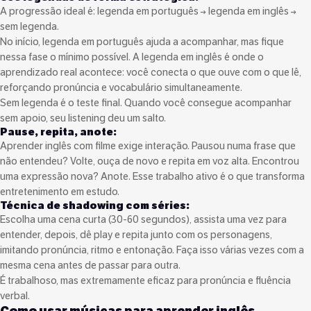
A progressão ideal é: legenda em português → legenda em inglês →
sem legenda.
No início, legenda em português ajuda a acompanhar, mas fique
nessa fase o mínimo possível. A legenda em inglês é onde o
aprendizado real acontece: você conecta o que ouve com o que lê,
reforçando pronúncia e vocabulário simultaneamente.
Sem legenda é o teste final. Quando você consegue acompanhar
sem apoio, seu listening deu um salto.
Pause, repita, anote:
Aprender inglês com filme exige interação. Pausou numa frase que
não entendeu? Volte, ouça de novo e repita em voz alta. Encontrou
uma expressão nova? Anote. Esse trabalho ativo é o que transforma
entretenimento em estudo.
Técnica de shadowing com séries:
Escolha uma cena curta (30-60 segundos), assista uma vez para
entender, depois, dê play e repita junto com os personagens,
imitando pronúncia, ritmo e entonação. Faça isso várias vezes com a
mesma cena antes de passar para outra.
É trabalhoso, mas extremamente eficaz para pronúncia e fluência
verbal.
Como usar músicas para aprender inglês