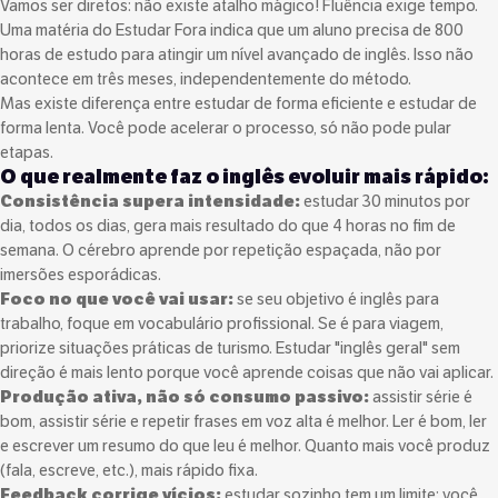
Vamos ser diretos: não existe atalho mágico! Fluência exige tempo.
Uma matéria do Estudar Fora indica que um aluno precisa de 800
horas de estudo para atingir um nível avançado de inglês. Isso não
acontece em três meses, independentemente do método.
Mas existe diferença entre estudar de forma eficiente e estudar de
forma lenta. Você pode acelerar o processo, só não pode pular
etapas.
O que realmente faz o inglês evoluir mais rápido:
Consistência supera intensidade:
estudar 30 minutos por
dia, todos os dias, gera mais resultado do que 4 horas no fim de
semana. O cérebro aprende por repetição espaçada, não por
imersões esporádicas.
Foco no que você vai usar:
se seu objetivo é inglês para
trabalho, foque em vocabulário profissional. Se é para viagem,
priorize situações práticas de turismo. Estudar "inglês geral" sem
direção é mais lento porque você aprende coisas que não vai aplicar.
Produção ativa, não só consumo passivo:
assistir série é
bom, assistir série e repetir frases em voz alta é melhor. Ler é bom, ler
e escrever um resumo do que leu é melhor. Quanto mais você produz
(fala, escreve, etc.), mais rápido fixa.
Feedback corrige vícios:
estudar sozinho tem um limite: você