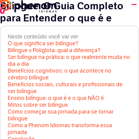
Bilíngue: O Guia Completo
para Entender o que é e
como Começar sua Jornada
Neste conteúdo você vai ver
O que significa ser bilíngue?
P Tips
●
9 de janeiro de 2025
Bilíngue x Poliglota: qual a diferença?
Ser bilíngue na prática: o que realmente muda no
dia a dia
Benefícios cognitivos: o que acontece no
cérebro bilíngue
Benefícios sociais, culturais e profissionais de
ser bilíngue
Ensino bilíngue: o que é e o que NÃO é
Mitos sobre ser bilíngue
Como começar sua jornada para se tornar
bilíngue
Como a Phenom Idiomas transforma essa
jornada