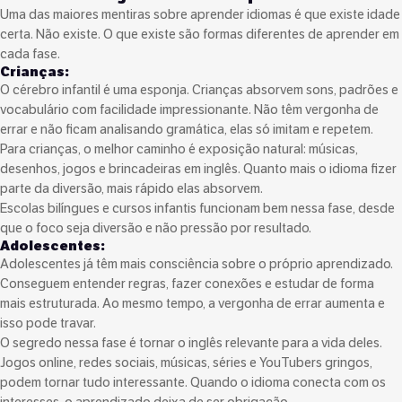
Uma das maiores mentiras sobre aprender idiomas é que existe idade
certa. Não existe. O que existe são formas diferentes de aprender em
cada fase.
Crianças:
O cérebro infantil é uma esponja. Crianças absorvem sons, padrões e
vocabulário com facilidade impressionante. Não têm vergonha de
errar e não ficam analisando gramática, elas só imitam e repetem.
Para crianças, o melhor caminho é exposição natural: músicas,
desenhos, jogos e brincadeiras em inglês. Quanto mais o idioma fizer
parte da diversão, mais rápido elas absorvem.
Escolas bilíngues e cursos infantis funcionam bem nessa fase, desde
que o foco seja diversão e não pressão por resultado.
Adolescentes:
Adolescentes já têm mais consciência sobre o próprio aprendizado.
Conseguem entender regras, fazer conexões e estudar de forma
mais estruturada. Ao mesmo tempo, a vergonha de errar aumenta e
isso pode travar.
O segredo nessa fase é tornar o inglês relevante para a vida deles.
Jogos online, redes sociais, músicas, séries e YouTubers gringos,
podem tornar tudo interessante. Quando o idioma conecta com os
interesses, o aprendizado deixa de ser obrigação.