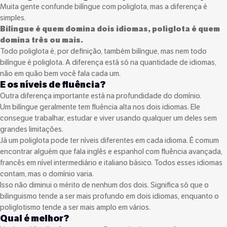
Muita gente confunde bilíngue com poliglota, mas a diferença é
simples.
Bilíngue é quem domina dois idiomas, poliglota é quem
domina três ou mais.
Todo poliglota é, por definição, também bilíngue, mas nem todo
bilíngue é poliglota. A diferença está só na quantidade de idiomas,
não em quão bem você fala cada um.
E os níveis de fluência?
Outra diferença importante está na profundidade do domínio.
Um bilíngue geralmente tem fluência alta nos dois idiomas. Ele
consegue trabalhar, estudar e viver usando qualquer um deles sem
grandes limitações.
Já um poliglota pode ter níveis diferentes em cada idioma. É comum
encontrar alguém que fala inglês e espanhol com fluência avançada,
francês em nível intermediário e italiano básico. Todos esses idiomas
contam, mas o domínio varia.
Isso não diminui o mérito de nenhum dos dois. Significa só que o
bilinguismo tende a ser mais profundo em dois idiomas, enquanto o
poliglotismo tende a ser mais amplo em vários.
Qual é melhor?