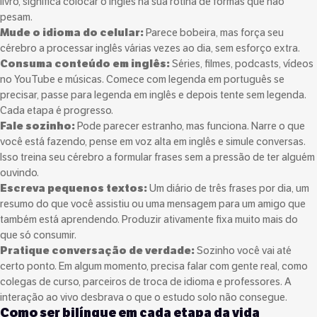
livro, significa colocar o inglês na sua rotina de formas que não
pesam.
Mude o idioma do celular:
Parece bobeira, mas força seu
cérebro a processar inglês várias vezes ao dia, sem esforço extra.
Consuma conteúdo em inglês:
Séries, filmes, podcasts, vídeos
no YouTube e músicas. Comece com legenda em português se
precisar, passe para legenda em inglês e depois tente sem legenda.
Cada etapa é progresso.
Fale sozinho:
Pode parecer estranho, mas funciona. Narre o que
você está fazendo, pense em voz alta em inglês e simule conversas.
Isso treina seu cérebro a formular frases sem a pressão de ter alguém
ouvindo.
Escreva pequenos textos:
Um diário de três frases por dia, um
resumo do que você assistiu ou uma mensagem para um amigo que
também está aprendendo. Produzir ativamente fixa muito mais do
que só consumir.
Pratique conversação de verdade:
Sozinho você vai até
certo ponto. Em algum momento, precisa falar com gente real, como
colegas de curso, parceiros de troca de idioma e professores. A
interação ao vivo desbrava o que o estudo solo não consegue.
Como ser bilíngue em cada etapa da vida