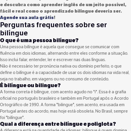
e descubra como aprender inglês de um jeito possível,
fácil e real como o aprendizado bilíngue deveria ser.
Agende sua aula grátis
!
Perguntas frequentes sobre ser
bilíngue
O que é uma pessoa bilíngue?
Uma pessoa bilíngue é aquela que consegue se comunicar com
fluência em dois idiomas, alternando entre eles conforme a situação.
Isso inclui falar, entender, ler e escrever nas duas línguas.
Não é necessário ter pronúncia nativa ou domínio perfeito, o que
define o bilíngue é a capacidade de usar os dois idiomas na vida real,
seja no trabalho, em viagens ou no consumo de conteúdo.
É bilíngue ou bilingue?
A forma correta é bilíngue, com acento agudo no "i". Essa é a grafia
oficial no português brasileiro e também em Portugal após o Acordo
Ortográfico de 1990. A forma "bilingue", sem acento, era usada em
Portugal antes do acordo, mas hoje está obsoleta. No Brasil, sempre
foi "bilíngue".
Qual a diferença entre bilíngue e poliglota?
A diferença está na quantidade de idiomas; bilíngue é quem domina