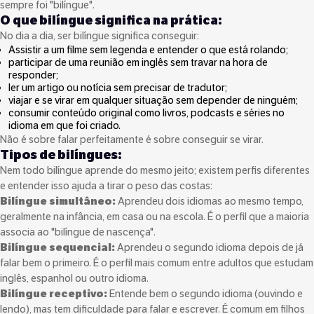
sempre foi "bilíngue".
O que bilíngue significa na prática:
No dia a dia, ser bilíngue significa conseguir:
Assistir a um filme sem legenda e entender o que está rolando;
participar de uma reunião em inglês sem travar na hora de
responder;
ler um artigo ou notícia sem precisar de tradutor;
viajar e se virar em qualquer situação sem depender de ninguém;
consumir conteúdo original como livros, podcasts e séries no
idioma em que foi criado.
Não é sobre falar perfeitamente é sobre conseguir se virar.
Tipos de bilíngues:
Nem todo bilíngue aprende do mesmo jeito; existem perfis diferentes
e entender isso ajuda a tirar o peso das costas:
Bilíngue simultâneo:
Aprendeu dois idiomas ao mesmo tempo,
geralmente na infância, em casa ou na escola. É o perfil que a maioria
associa ao "bilíngue de nascença".
Bilíngue sequencial:
Aprendeu o segundo idioma depois de já
falar bem o primeiro. É o perfil mais comum entre adultos que estudam
inglês, espanhol ou outro idioma.
Bilíngue receptivo:
Entende bem o segundo idioma (ouvindo e
lendo), mas tem dificuldade para falar e escrever. É comum em filhos