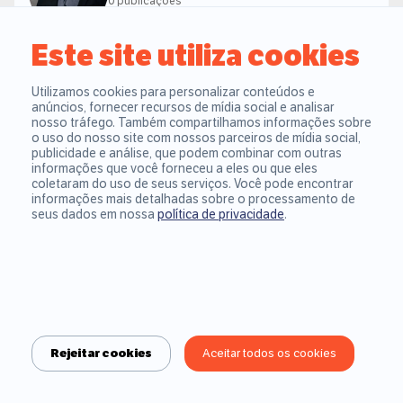
0 publicações
Este site utiliza cookies
Sobre o autor
Utilizamos cookies para personalizar conteúdos e
Especialista em SEO e redação estratégica, com foco no
anúncios, fornecer recursos de mídia social e analisar
mercado educacional, de franchising e negócios, por meio
nosso tráfego. Também compartilhamos informações sobre
o uso do nosso site com nossos parceiros de mídia social,
da criação de conteúdo que informa, educa e inspira. Minha
publicidade e análise, que podem combinar com outras
missão é simplificar assuntos complexos e tornar o
informações que você forneceu a eles ou que eles
coletaram do uso de seus serviços. Você pode encontrar
conhecimento mais acessível.
informações mais detalhadas sobre o processamento de
seus dados em nossa
política de privacidade
.
Publicações que você
também pode gostar
Partes do corpo em inglês: aprenda da
Escreve
Rejeitar cookies
Aceitar todos os cookies
cabeça aos pés
escrita
Aprenda as partes do corpo em inglês com tradução,
Veja como 