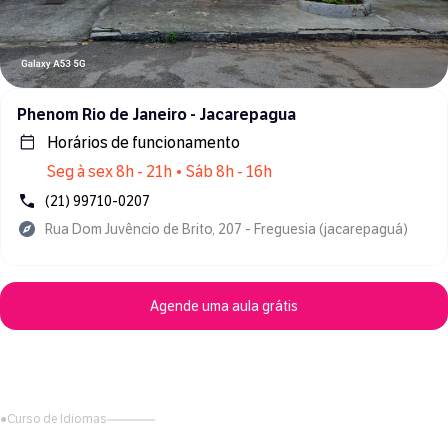
Phenom Rio de Janeiro - Jacarepagua
Horários de funcionamento
Seg à sex 8h - 21h • Sáb 8h - 16h
(21) 99710-0207
Rua Dom Juvêncio de Brito, 207 - Freguesia (jacarepaguá)
Agende uma aula grátis
●
Curso de Idiomas