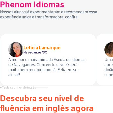
Phenom Idiomas
Nossos alunos já experimentaram e recomendam essa
experiência única e transformadora, confira!
Letícia Lamarque
Navegantes/SC
A melhor e mais animada Escola de Idiomas
Uma 
de Navegantes. Com certeza você será
apre
muito bem recebido por lá! Feliz em ser
dinâ
aluna!!
supe
●
Teste seu nível de inglês
Descubra seu nível de
fluência em inglês agora