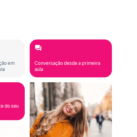
ação em
Conversação desde a primeira
ula
aula
te do seu