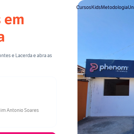
Cursos
Kids
Metodologia
Un
s em
a
ontes e Lacerda
e abra as
dim Antonio Soares