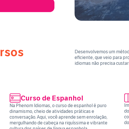
rsos
Desenvolvemos um métod
eficiente, que veio para p
idiomas não precisa custar
Curso de Espanhol
Im
Na Phenom Idiomas, o curso de espanhol é puro
do
dinamismo, cheio de atividades práticas e
co
conversação. Aqui, você aprende sem enrolação,
do
mergulhando de cabeça na riquíssima e vibrante
cultura dos países de língua espanhola.