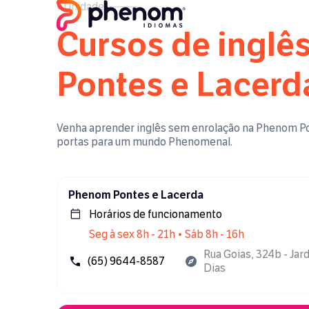
●
Unidade
Cursos de inglê
Pontes e Lacerd
Venha aprender inglês sem enrolação na Phenom
P
portas para um mundo Phenomenal.
Phenom Pontes e Lacerda
Horários de funcionamento
Seg à sex 8h - 21h • Sáb 8h - 16h
Rua Goias, 324b - Jar
(65) 9644-8587
Dias