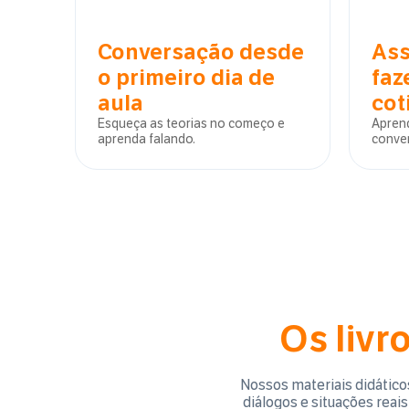
Conversação desde
Ass
o primeiro dia de
faz
aula
cot
Esqueça as teorias no começo e
Aprend
aprenda falando.
conve
Os livr
Nossos materiais didático
diálogos e situações reai