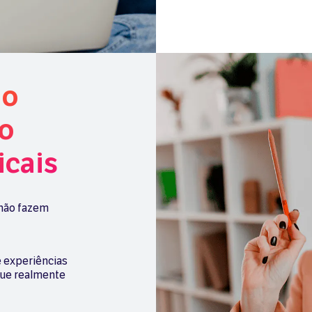
do
ão
icais
 não fazem
e experiências
 que realmente