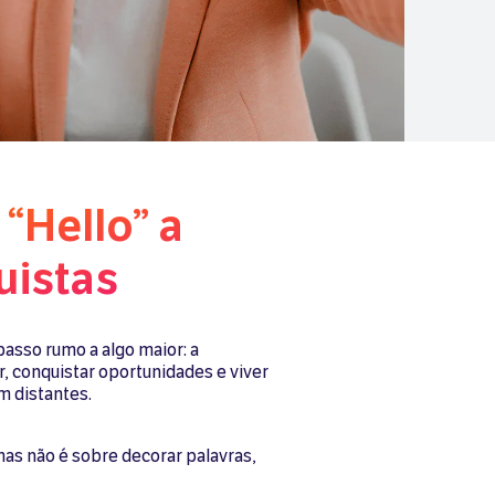
“Hello” a
uistas
asso rumo a algo maior: a
r, conquistar oportunidades e viver
m distantes.
mas não é sobre decorar palavras,